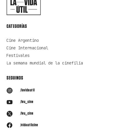
CATEGORÍAS
Cine Argentino
Cine Internacional
Festivales
La semana mundial de la cinefilia
SEGUINOS

/lavidautil

/lvu_cine

/lvu_cine

/vidautilcine