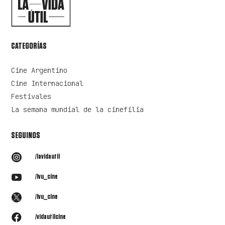
CATEGORÍAS
Cine Argentino
Cine Internacional
Festivales
La semana mundial de la cinefilia
SEGUINOS

/lavidautil

/lvu_cine

/lvu_cine

/vidautilcine