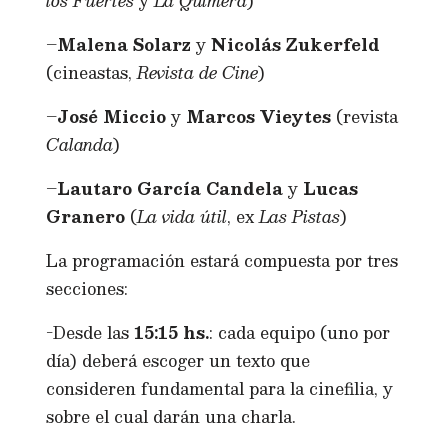
los Fuertes
y
La Quimera
)
–
Malena Solarz
y
Nicolás Zukerfeld
(cineastas,
Revista de Cine
)
–
José Miccio
y
Marcos Vieytes
(revista
Calanda
)
–
Lautaro García Candela
y
Lucas
Granero
(
La vida útil
, ex
Las Pistas
)
La programación estará compuesta por tres
secciones:
-Desde las
15:15 hs.
: cada equipo (uno por
día) deberá escoger un texto que
consideren fundamental para la cinefilia, y
sobre el cual darán una charla.