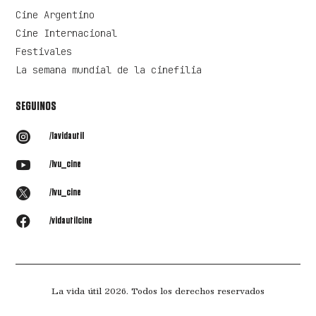
Cine Argentino
Cine Internacional
Festivales
La semana mundial de la cinefilia
SEGUINOS

/lavidautil

/lvu_cine

/lvu_cine

/vidautilcine
La vida útil 2026. Todos los derechos reservados