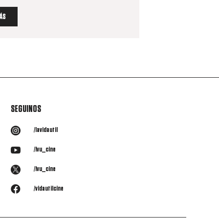
ÁS
SEGUINOS

/lavidautil

/lvu_cine

/lvu_cine

/vidautilcine