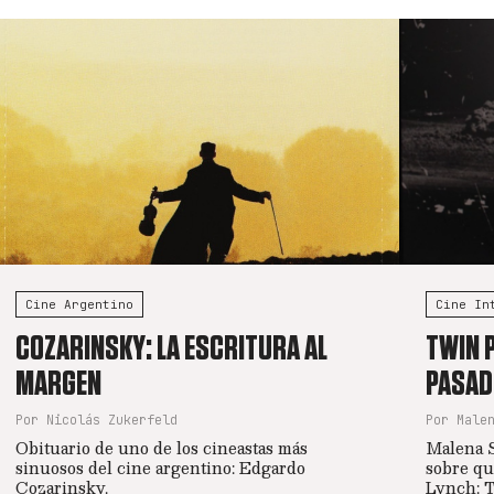
Cine Argentino
Cine In
COZARINSKY: LA ESCRITURA AL
TWIN 
MARGEN
PASAD
Por Nicolás Zukerfeld
Por Male
Obituario de uno de los cineastas más
Malena S
sinuosos del cine argentino: Edgardo
sobre qu
Cozarinsky.
Lynch: T