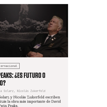
ternacional
PEAKS: ¿ES FUTURO O
O?
na Solarz, Nicolás Zukerfeld
olarz y Nicolás Zukerfeld escriben
izás la obra más importante de David
win Peaks.