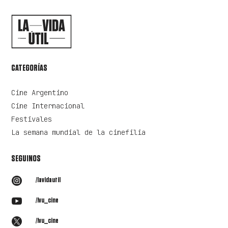
CATEGORÍAS
Cine Argentino
Cine Internacional
Festivales
La semana mundial de la cinefilia
SEGUINOS

/lavidautil

/lvu_cine

/lvu_cine