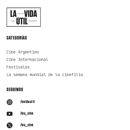
CATEGORÍAS
Cine Argentino
Cine Internacional
Festivales
La semana mundial de la cinefilia
SEGUINOS

/lavidautil

/lvu_cine

/lvu_cine