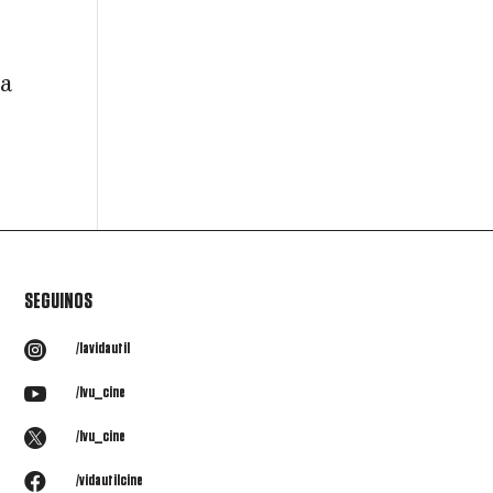
 a
SEGUINOS

/lavidautil

/lvu_cine

/lvu_cine

/vidautilcine