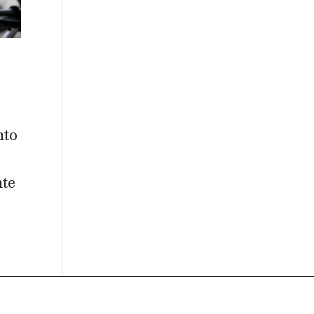
nto
nte