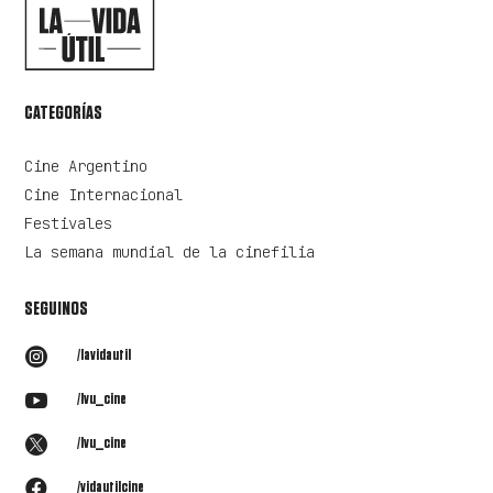
CATEGORÍAS
Cine Argentino
Cine Internacional
Festivales
La semana mundial de la cinefilia
SEGUINOS

/lavidautil

/lvu_cine

/lvu_cine

/vidautilcine