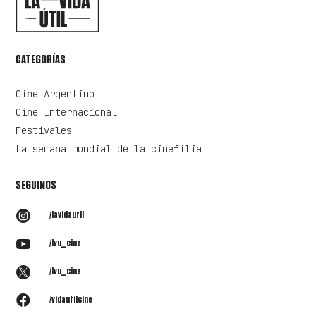
CATEGORÍAS
Cine Argentino
Cine Internacional
Festivales
La semana mundial de la cinefilia
SEGUINOS

/lavidautil

/lvu_cine

/lvu_cine

/vidautilcine