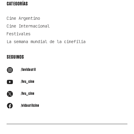
CATEGORÍAS
Cine Argentino
Cine Internacional
Festivales
La semana mundial de la cinefilia
SEGUINOS

/lavidautil

/lvu_cine

/lvu_cine

/vidautilcine