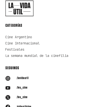
CATEGORÍAS
Cine Argentino
Cine Internacional
Festivales
La semana mundial de la cinefilia
SEGUINOS

/lavidautil

/lvu_cine

/lvu_cine

/vidautilcine