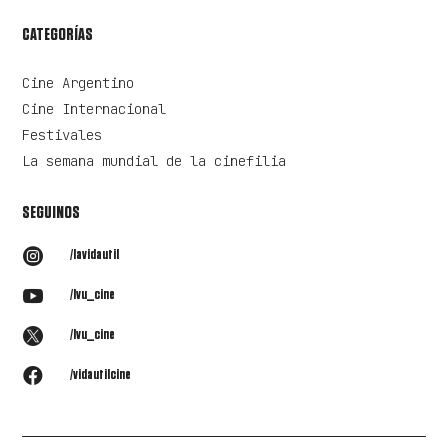
CATEGORÍAS
Cine Argentino
Cine Internacional
Festivales
La semana mundial de la cinefilia
SEGUINOS

/lavidautil

/lvu_cine

/lvu_cine

/vidautilcine