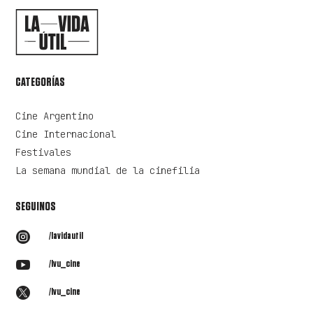
CATEGORÍAS
Cine Argentino
Cine Internacional
Festivales
La semana mundial de la cinefilia
SEGUINOS

/lavidautil

/lvu_cine

/lvu_cine