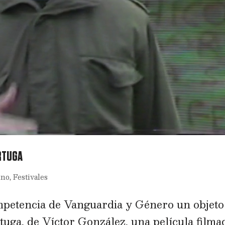
ORTUGA
ino
,
Festivales
mpetencia de Vanguardia y Género un objeto
rtuga, de Víctor González, una película filma