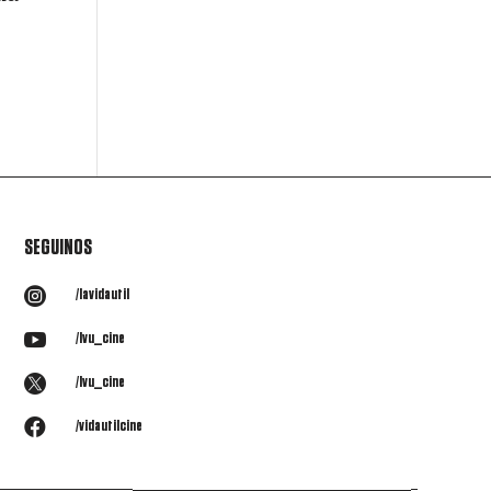
SEGUINOS

/lavidautil

/lvu_cine

/lvu_cine

/vidautilcine