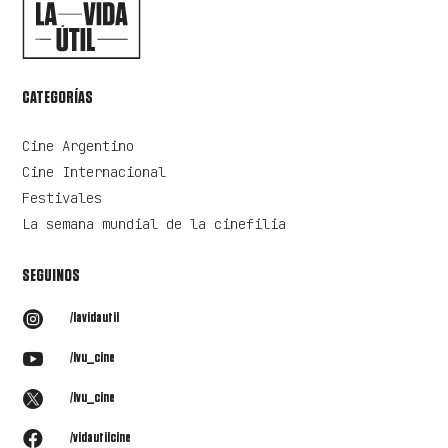
CATEGORÍAS
Cine Argentino
Cine Internacional
Festivales
La semana mundial de la cinefilia
SEGUINOS

/lavidautil

/lvu_cine

/lvu_cine

/vidautilcine