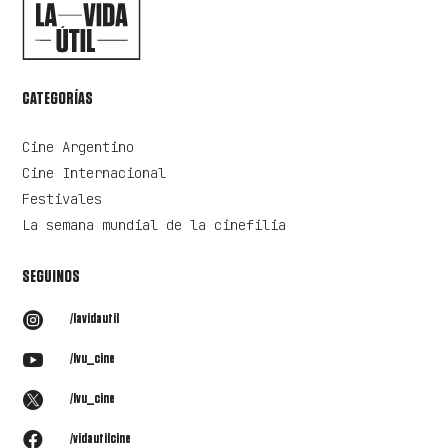
CATEGORÍAS
Cine Argentino
Cine Internacional
Festivales
La semana mundial de la cinefilia
SEGUINOS

/lavidautil

/lvu_cine

/lvu_cine

/vidautilcine