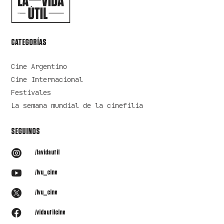
CATEGORÍAS
Cine Argentino
Cine Internacional
Festivales
La semana mundial de la cinefilia
SEGUINOS

/lavidautil

/lvu_cine

/lvu_cine

/vidautilcine