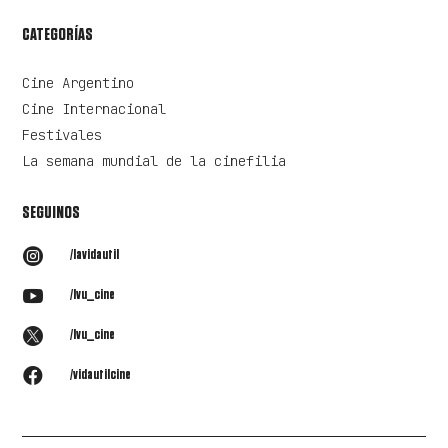
CATEGORÍAS
Cine Argentino
Cine Internacional
Festivales
La semana mundial de la cinefilia
SEGUINOS

/lavidautil

/lvu_cine

/lvu_cine

/vidautilcine