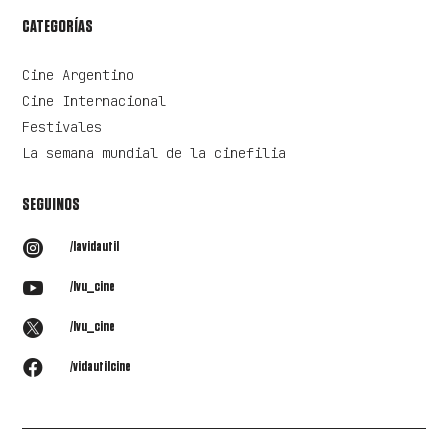
CATEGORÍAS
Cine Argentino
Cine Internacional
Festivales
La semana mundial de la cinefilia
SEGUINOS

/lavidautil

/lvu_cine

/lvu_cine

/vidautilcine