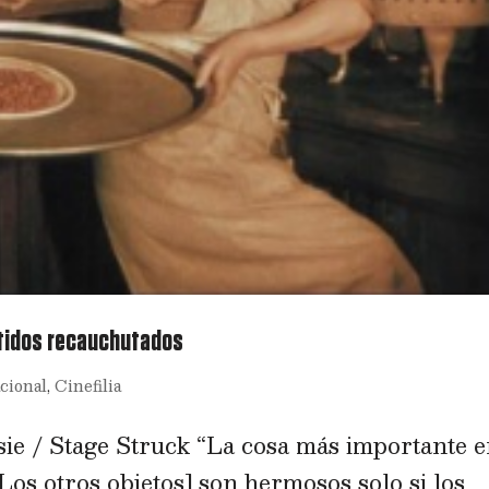
stidos recauchutados
cional
,
Cinefilia
ie / Stage Struck “La cosa más importante 
[Los otros objetos] son hermosos solo si los