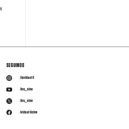
s
SEGUINOS

/lavidautil

/lvu_cine

/lvu_cine

/vidautilcine