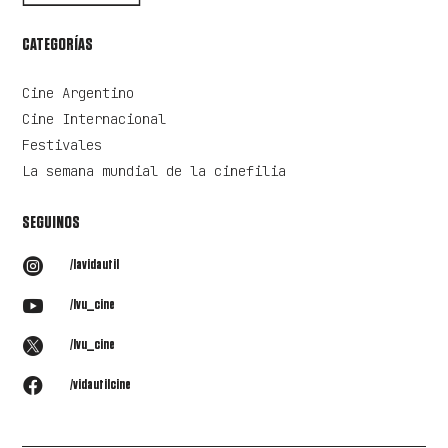
CATEGORÍAS
Cine Argentino
Cine Internacional
Festivales
La semana mundial de la cinefilia
SEGUINOS

/lavidautil

/lvu_cine

/lvu_cine

/vidautilcine