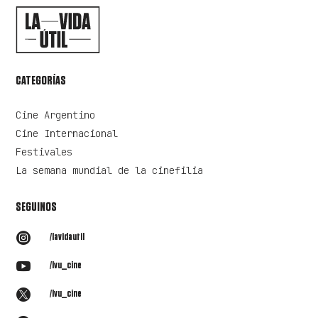
CATEGORÍAS
Cine Argentino
Cine Internacional
Festivales
La semana mundial de la cinefilia
SEGUINOS

/lavidautil

/lvu_cine

/lvu_cine