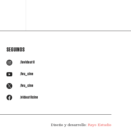
SEGUINOS

/lavidautil

/lvu_cine

/lvu_cine

/vidautilcine
Diseño y desarrollo:
Rayo Estudio