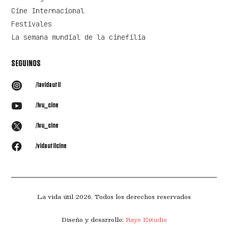
Cine Internacional
Festivales
La semana mundial de la cinefilia
SEGUINOS

/lavidautil

/lvu_cine

/lvu_cine

/vidautilcine
La vida útil 2026. Todos los derechos reservados
Diseño y desarrollo:
Rayo Estudio