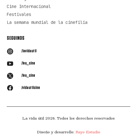
Cine Internacional
Festivales
La semana mundial de la cinefilia
SEGUINOS

/lavidautil

/lvu_cine

/lvu_cine

/vidautilcine
La vida útil 2026. Todos los derechos reservados
Diseño y desarrollo:
Rayo Estudio