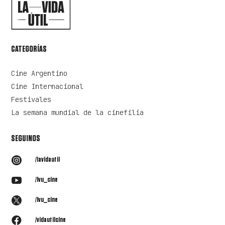
CATEGORÍAS
Cine Argentino
Cine Internacional
Festivales
La semana mundial de la cinefilia
SEGUINOS

/lavidautil

/lvu_cine

/lvu_cine

/vidautilcine