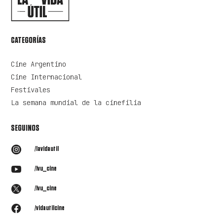
CATEGORÍAS
Cine Argentino
Cine Internacional
Festivales
La semana mundial de la cinefilia
SEGUINOS

/lavidautil

/lvu_cine

/lvu_cine

/vidautilcine