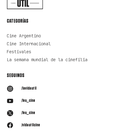
CATEGORÍAS
Cine Argentino
Cine Internacional
Festivales
La semana mundial de la cinefilia
SEGUINOS

/lavidautil

/lvu_cine

/lvu_cine

/vidautilcine