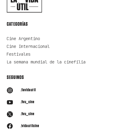
CATEGORÍAS
Cine Argentino
Cine Internacional
Festivales
La semana mundial de la cinefilia
SEGUINOS

/lavidautil

/lvu_cine

/lvu_cine

/vidautilcine