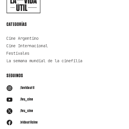
CATEGORÍAS
Cine Argentino
Cine Internacional
Festivales
La semana mundial de la cinefilia
SEGUINOS

/lavidautil

/lvu_cine

/lvu_cine

/vidautilcine