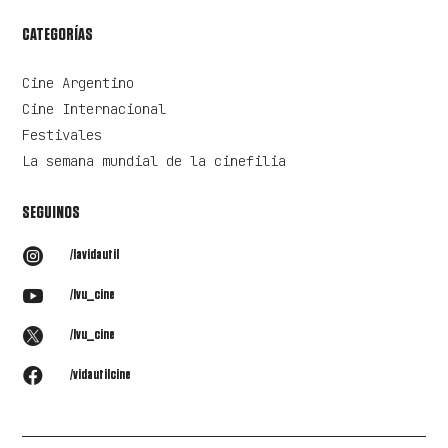
CATEGORÍAS
Cine Argentino
Cine Internacional
Festivales
La semana mundial de la cinefilia
SEGUINOS

/lavidautil

/lvu_cine

/lvu_cine

/vidautilcine