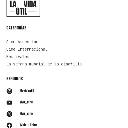
CATEGORÍAS
Cine Argentino
Cine Internacional
Festivales
La semana mundial de la cinefilia
SEGUINOS

/lavidautil

/lvu_cine

/lvu_cine

/vidautilcine