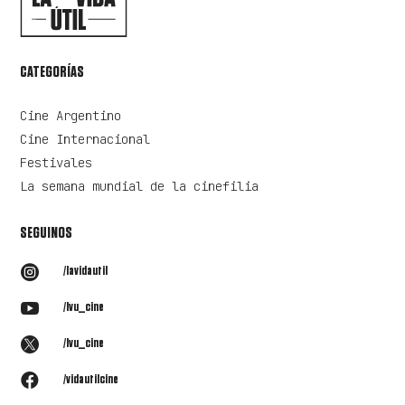
CATEGORÍAS
Cine Argentino
Cine Internacional
Festivales
La semana mundial de la cinefilia
SEGUINOS

/lavidautil

/lvu_cine

/lvu_cine

/vidautilcine