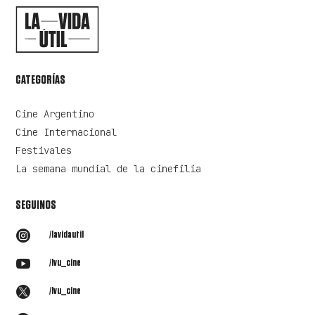
CATEGORÍAS
Cine Argentino
Cine Internacional
Festivales
La semana mundial de la cinefilia
SEGUINOS

/lavidautil

/lvu_cine

/lvu_cine