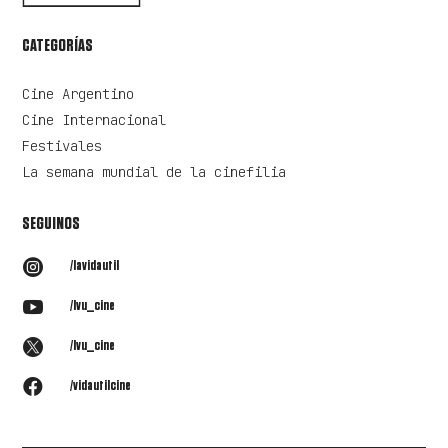
CATEGORÍAS
Cine Argentino
Cine Internacional
Festivales
La semana mundial de la cinefilia
SEGUINOS

/lavidautil

/lvu_cine

/lvu_cine

/vidautilcine