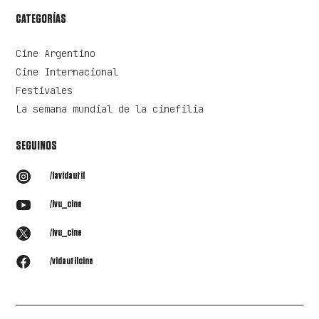
CATEGORÍAS
Cine Argentino
Cine Internacional
Festivales
La semana mundial de la cinefilia
SEGUINOS

/lavidautil

/lvu_cine

/lvu_cine

/vidautilcine