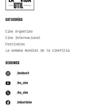
CATEGORÍAS
Cine Argentino
Cine Internacional
Festivales
La semana mundial de la cinefilia
SEGUINOS

/lavidautil

/lvu_cine

/lvu_cine

/vidautilcine