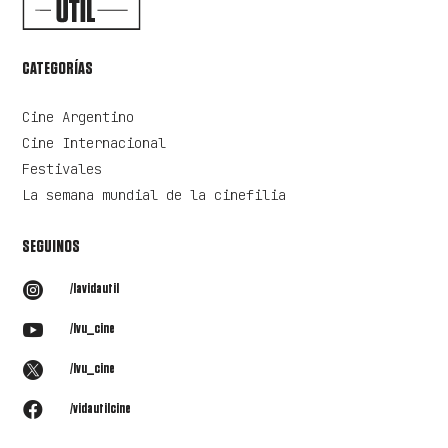
CATEGORÍAS
Cine Argentino
Cine Internacional
Festivales
La semana mundial de la cinefilia
SEGUINOS

/lavidautil

/lvu_cine

/lvu_cine

/vidautilcine