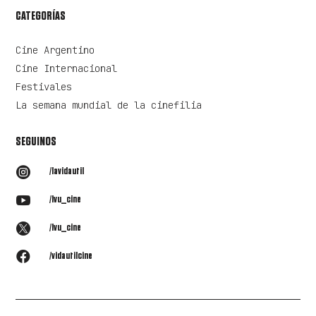
CATEGORÍAS
Cine Argentino
Cine Internacional
Festivales
La semana mundial de la cinefilia
SEGUINOS

/lavidautil

/lvu_cine

/lvu_cine

/vidautilcine