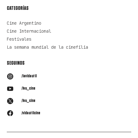
CATEGORÍAS
Cine Argentino
Cine Internacional
Festivales
La semana mundial de la cinefilia
SEGUINOS

/lavidautil

/lvu_cine

/lvu_cine

/vidautilcine