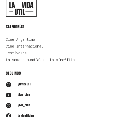
CATEGORÍAS
Cine Argentino
Cine Internacional
Festivales
La semana mundial de la cinefilia
SEGUINOS

/lavidautil

/lvu_cine

/lvu_cine

/vidautilcine