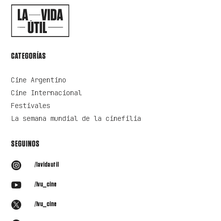
CATEGORÍAS
Cine Argentino
Cine Internacional
Festivales
La semana mundial de la cinefilia
SEGUINOS

/lavidautil

/lvu_cine

/lvu_cine