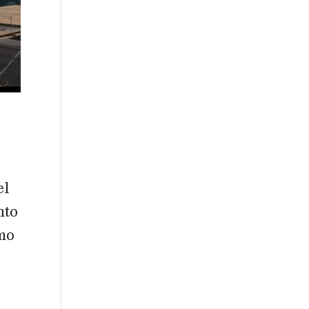
el
nto
smo