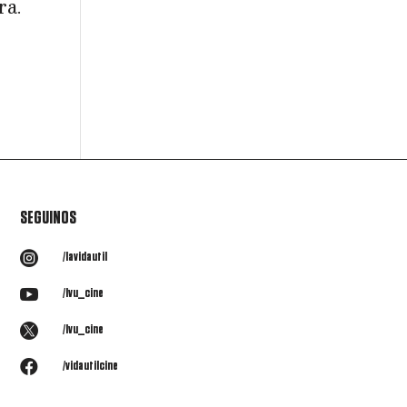
ra.
o
SEGUINOS

/lavidautil

/lvu_cine

/lvu_cine

/vidautilcine