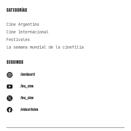
CATEGORÍAS
Cine Argentino
Cine Internacional
Festivales
La semana mundial de la cinefilia
SEGUINOS

/lavidautil

/lvu_cine

/lvu_cine

/vidautilcine