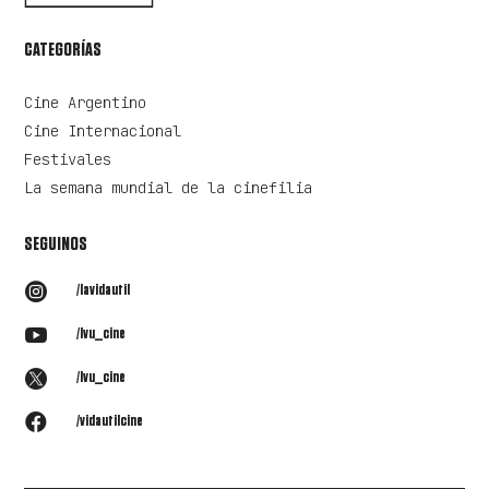
CATEGORÍAS
Cine Argentino
Cine Internacional
Festivales
La semana mundial de la cinefilia
SEGUINOS

/lavidautil

/lvu_cine

/lvu_cine

/vidautilcine