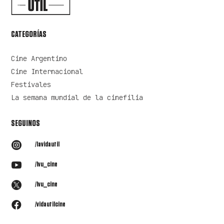
CATEGORÍAS
Cine Argentino
Cine Internacional
Festivales
La semana mundial de la cinefilia
SEGUINOS

/lavidautil

/lvu_cine

/lvu_cine

/vidautilcine