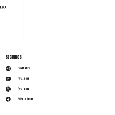
 no
SEGUINOS

/lavidautil

/lvu_cine

/lvu_cine

/vidautilcine